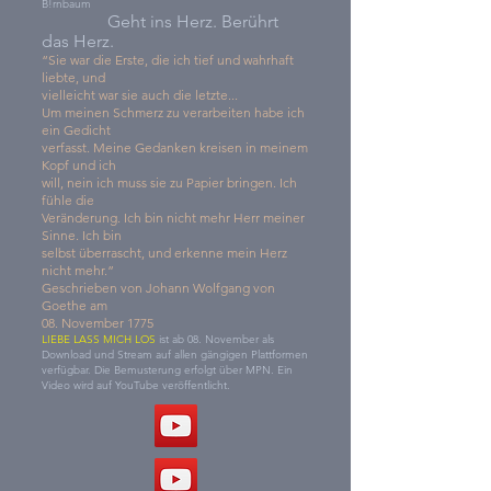
B!rnbaum
Geht ins Herz. Berührt
das Herz.
“Sie war die Erste, die ich tief und wahrhaft
liebte, und
vielleicht war sie auch die letzte...
Um meinen Schmerz zu verarbeiten habe ich
ein Gedicht
verfasst. Meine Gedanken kreisen in meinem
Kopf und ich
will, nein ich muss sie zu Papier bringen. Ich
fühle die
Veränderung. Ich bin nicht mehr Herr meiner
Sinne. Ich bin
selbst überrascht, und erkenne mein Herz
nicht mehr.”
Geschrieben von Johann Wolfgang von
Goethe am
08. November 1775
LIEBE LASS MICH LOS
ist ab 08. November als
Download und Stream auf allen gängigen Plattformen
verfügbar. Die Bemusterung erfolgt über MPN. Ein
Video wird auf YouTube veröffentlicht.