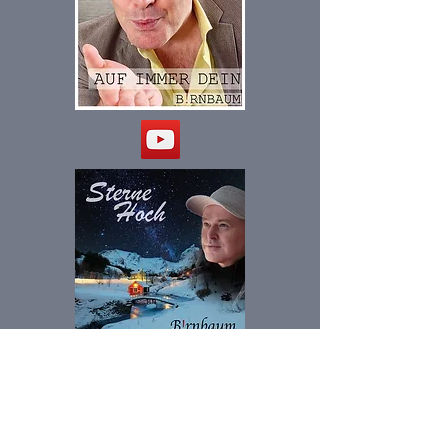
B!rn
bau
m